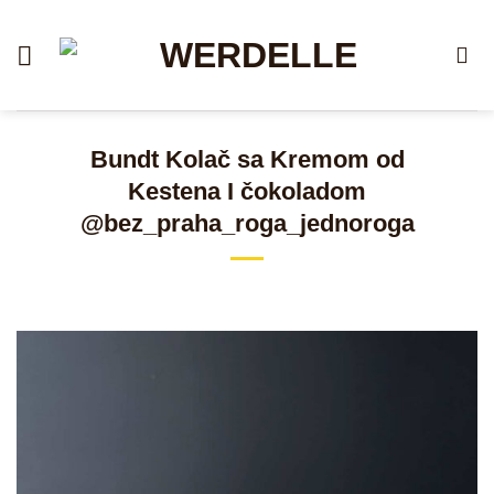
Skip
to
content
Bundt Kolač sa Kremom od
Kestena I čokoladom
@bez_praha_roga_jednoroga