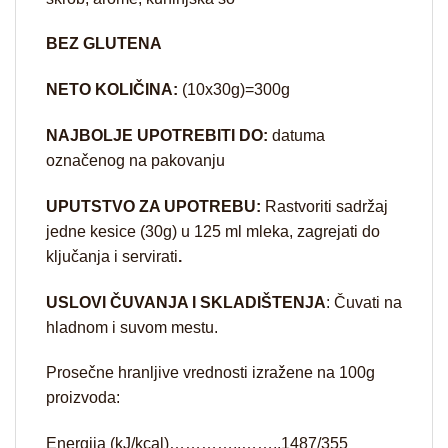
BEZ GLUTENA
NETO KOLIČINA:
(10x30g)=300g
NAJBOLJE UPOTREBITI DO:
datuma
označenog na pakovanju
UPUTSTVO ZA UPOTREBU:
Rastvoriti sadržaj
jedne kesice (30g) u 125 ml mleka, zagrejati do
ključanja i servirati
.
USLOVI ČUVANJA I SKLADIŠTENJA
: Čuvati na
hladnom i suvom mestu.
Prosečne hranljive vrednosti izražene na 100g
proizvoda:
Energija (kJ/kcal)…………..……..1487/355