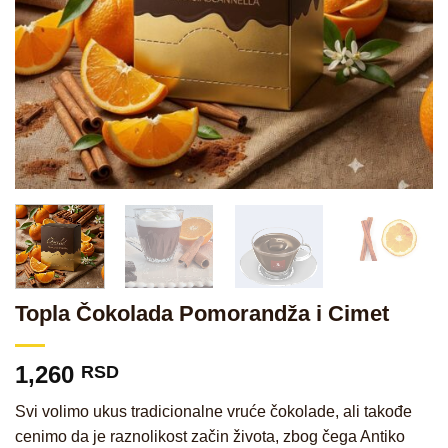
Topla Čokolada Pomorandža i Cimet
1,260
RSD
Svi volimo ukus tradicionalne vruće čokolade, ali takođe
cenimo da je raznolikost začin života, zbog čega Antiko