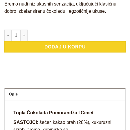
Eremo nudi niz ukusnih senzacija, uključujući klasičnu
dobro izbalansiranu čokoladu i egzotičnije ukuse.
Topla Čokolada Pomorandža i Cimet količina
DODAJ U KORPU
Opis
Topla Čokolada Pomorandža I Cimet
SASTOJCI:
šećer, kakao prah (28%), kukuruzni
skrob, arome, kuhinjska so